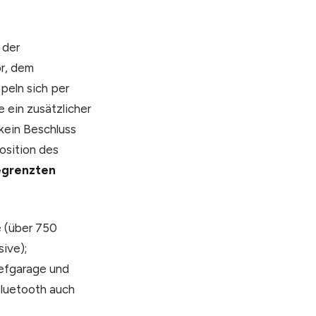
 der
r, dem
peln sich per
 ein zusätzlicher
 kein Beschluss
osition des
begrenzten
e (über 750
ive);
iefgarage und
 Bluetooth auch