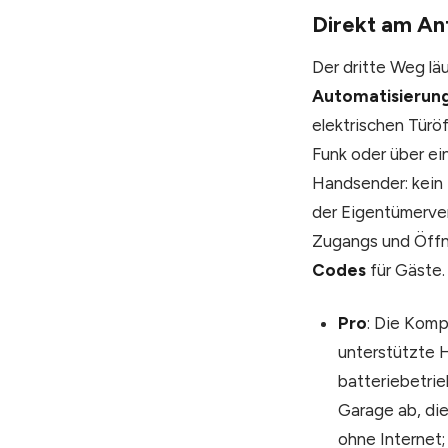
Direkt am An
Der dritte Weg läu
Automatisierun
elektrischen Türö
Funk oder über ei
Handsender: kein E
der Eigentümerve
Zugangs und Öffn
Codes
für Gäste.
Pro
: Die Komp
unterstützte H
batteriebetri
Garage ab, die
ohne Internet;