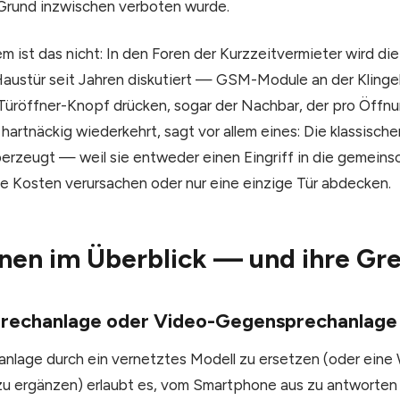
 Grund inzwischen verboten wurde.
m ist das nicht: In den Foren der Kurzzeitvermieter wird di
austür seit Jahren diskutiert — GSM-Module an der Klingel
Türöffner-Knopf drücken, sogar der Nachbar, der pro Öffnu
 hartnäckig wiederkehrt, sagt vor allem eines: Die klassisc
erzeugt — weil sie entweder einen Eingriff in die gemeins
de Kosten verursachen oder nur eine einzige Tür abdecken.
nen im Überblick — und ihre Gr
prechanlage oder Video-Gegensprechanlage
nlage durch ein vernetztes Modell zu ersetzen (oder ei
u ergänzen) erlaubt es, vom Smartphone aus zu antworten 