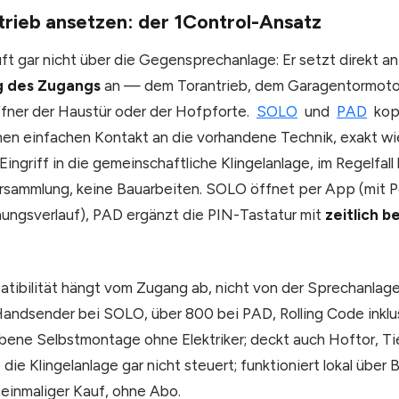
trieb ansetzen: der 1Control-Ansatz
ft gar nicht über die Gegensprechanlage: Er setzt direkt an
g des Zugangs
an — dem Torantrieb, dem Garagentormoto
ffner der Haustür oder der Hofpforte.
SOLO
und
PAD
kop
nen einfachen Kontakt an die vorhandene Technik, exakt wie
ingriff in die gemeinschaftliche Klingelanlage, im Regelfall
rsammlung, keine Bauarbeiten. SOLO öffnet per App (mit P
ungsverlauf), PAD ergänzt die PIN-Tastatur mit
zeitlich 
atibilität hängt vom Zugang ab, nicht von der Sprechanlag
andsender bei SOLO, über 800 bei PAD, Rolling Code inklus
ebene Selbstmontage ohne Elektriker; deckt auch Hoftor, T
 die Klingelanlage gar nicht steuert; funktioniert lokal über
 einmaliger Kauf, ohne Abo.