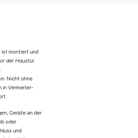
ist montiert und
vor der Haustür.
e
-in. Nicht ohne
n in Vermieter-
rt.
gen, Geräte an der
eb oder
hluss und