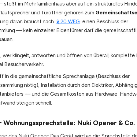
 stößt im Mehrfamilienhaus aber auf ein strukturelles Hinde
ürlautsprecher und Türöffner gehören zum
Gemeinschafts
rung daran braucht nach
§ 20 WEG
einen Beschluss der
lung — kein einzelner Eigentümer darf die gemeinschaftli
bauen.
n, wer klingelt, antworten und öffnen von überall; komplette
el Besucherverkehr.
riff in die gemeinschaftliche Sprechanlage (Beschluss der
ammlung nötig), Installation durch den Elektriker, Abhäng
ttanbieters — und die Gesamtkosten aus Hardware, Handw
fwand steigen schnell.
r Wohnungssprechstelle: Nuki Opener & Co.
orie des Nuki Opener: Das Gerät wird an die Sprechstelle d