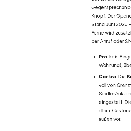
Gegensprechanl
Knopf. Der Opener 
Stand Juni 2026 — 
Ferne wird zusätz
per Anruf oder S
Pro
: kein Ein
Wohnung), übe
Contra
: Die
K
voll von Grenz
Siedle-Anlage
eingestellt. D
allem: Gesteue
außen vor.