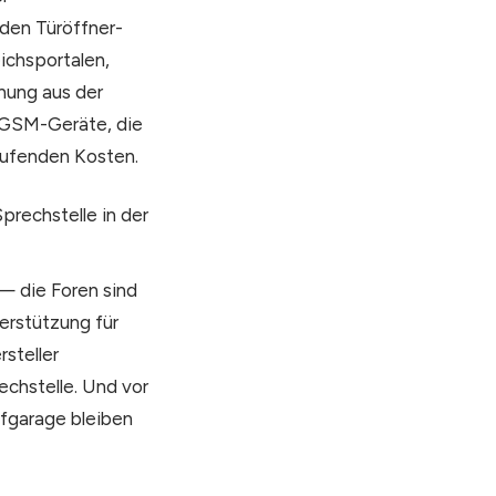
 den Türöffner-
eichsportalen,
fnung aus der
e GSM-Geräte, die
aufenden Kosten.
prechstelle in der
 die Foren sind
terstützung für
steller
echstelle. Und vor
efgarage bleiben