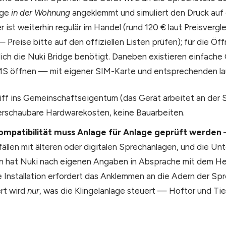
age
in der Wohnung
angeklemmt und simuliert den Druck auf
ist weiterhin regulär im Handel (rund 120 € laut Preisvergl
Preise bitte auf den offiziellen Listen prüfen); für die Öf
lich die Nuki Bridge benötigt. Daneben existieren einfach
MS öffnen — mit eigener SIM-Karte und entsprechenden l
griff ins Gemeinschaftseigentum (das Gerät arbeitet an der S
rschaubare Hardwarekosten, keine Bauarbeiten.
ompatibilität muss Anlage für Anlage geprüft werden
—
fällen mit älteren oder digitalen Sprechanlagen, und die Un
n hat Nuki nach eigenen Angaben in Absprache mit dem Her
ie Installation erfordert das Anklemmen an die Adern der Spr
rt wird
nur
, was die Klingelanlage steuert — Hoftor und Ti