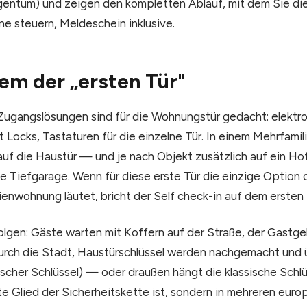
entum) und zeigen den kompletten Ablauf, mit dem Sie die
ne steuern, Meldeschein inklusive.
em der „ersten Tür"
 Zugangslösungen sind für die Wohnungstür gedacht: elektro
 Locks, Tastaturen für die einzelne Tür. In einem Mehrfamili
auf die Haustür — und je nach Objekt zusätzlich auf ein Hof
 Tiefgarage. Wenn für diese erste Tür die einzige Option die
rienwohnung läutet, bricht der Self check-in auf dem ersten
olgen: Gäste warten mit Koffern auf der Straße, der Gastge
durch die Stadt, Haustürschlüssel werden nachgemacht und
ischer Schlüssel) — oder draußen hängt die klassische Schlü
e Glied der Sicherheitskette ist, sondern in mehreren eur