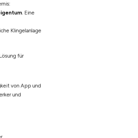
rnis:
eigentum
. Eine
che Klingelanlage
 Lösung für
igkeit von App und
erker und
er