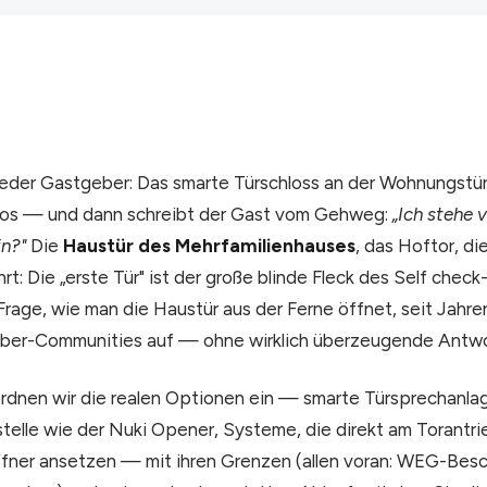
eder Gastgeber: Das smarte Türschloss an der Wohnungstür 
ellos — und dann schreibt der Gast vom Gehweg:
„Ich stehe 
n?"
Die
Haustür des Mehrfamilienhauses
, das Hoftor, di
t: Die „erste Tür" ist der große blinde Fleck des Self check
Frage, wie man die Haustür aus der Ferne öffnet, seit Jahre
ber-Communities auf — ohne wirklich überzeugende Antwo
rdnen wir die realen Optionen ein — smarte Türsprechanla
lle wie der Nuki Opener, Systeme, die direkt am Torantri
ffner ansetzen — mit ihren Grenzen (allen voran: WEG-Besc