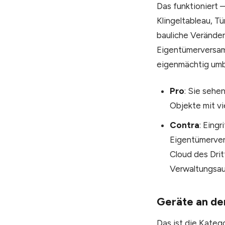
Das funktioniert —
Klingeltableau, T
bauliche Verände
Eigentümerversamm
eigenmächtig um
Pro
: Sie sehe
Objekte mit vi
Contra
: Eing
Eigentümervers
Cloud des Dri
Verwaltungsau
Geräte an de
Das ist die Kateg