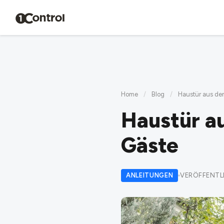
Home
/
Blog
/
Haustür aus der
Haustür au
Gäste
ANLEITUNGEN
VERÖFFENTLI