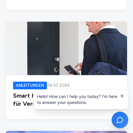
ANLEITUNGEN
16.07.2026
Smart Home Ferienwohnung: Was sich
Hello! How can I help you today? I'm here
to answer your questions.
für Vermieter lohnt