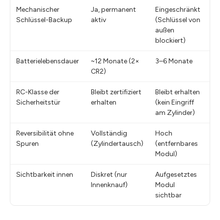
Mechanischer
Ja, permanent
Eingeschränkt
Ei
Schlüssel-Backup
aktiv
(Schlüssel von
außen
blockiert)
Batterielebensdauer
~12 Monate (2×
3–6 Monate
~6
CR2)
RC-Klasse der
Bleibt zertifiziert
Bleibt erhalten
Bl
Sicherheitstür
erhalten
(kein Eingriff
am Zylinder)
Reversibilität ohne
Vollständig
Hoch
H
Spuren
(Zylindertausch)
(entfernbares
Modul)
Sichtbarkeit innen
Diskret (nur
Aufgesetztes
Au
Innenknauf)
Modul
Mo
sichtbar
si