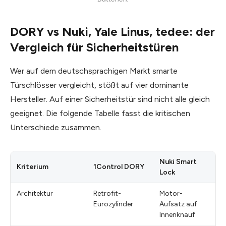
DORY vs Nuki, Yale Linus, tedee: der
Vergleich für Sicherheitstüren
Wer auf dem deutschsprachigen Markt smarte
Türschlösser vergleicht, stößt auf vier dominante
Hersteller. Auf einer Sicherheitstür sind nicht alle gleich
geeignet. Die folgende Tabelle fasst die kritischen
Unterschiede zusammen.
Nuki Smart
Kriterium
1Control DORY
Ya
Lock
Architektur
Retrofit-
Motor-
Mo
Eurozylinder
Aufsatz auf
Au
Innenknauf
In