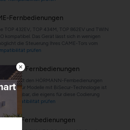
ME-Fernbedienungen
ie TOP 432EV, TOP 434M, TOP 862EV und TWIN
O kompatibel. Das Gerät lässt sich in wenigen
rmöglicht die Steuerung Ihres CAME-Tors vom
atibilität prüfen
ÖRMANN-Fernbedienungen
ompatibel mit den HÖRMANN-Fernbedienungen
HSE2. Für Modelle mit BiSecur-Technologie ist
 BS verfügbar, die eigens für diese Codierung
-Kompatibilität prüfen
NINCA’-Fernbedienungen