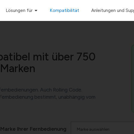
Lösungen für
Kompatibilität
Anleitungen und Sup
atibel mit über 750
 Marken
Fernbedienungen. Auch Rolling Code.
ie Fernbedienung bestimmt, unabhängig vom
 Marke Ihrer Fernbedienung