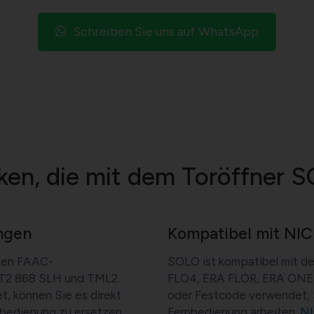
Schreiben Sie uns auf WhatsApp
en, die mit dem Toröffner S
ngen
Kompatibel mit NI
sten FAAC-
SOLO ist kompatibel mit d
XT2 868 SLH und TML2.
FLO4, ERA FLOR, ERA ONE, 
, können Sie es direkt
oder Festcode verwendet,
nbedienung zu ersetzen.
Fernbedienung arbeiten.
NI