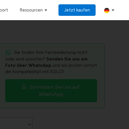
port
Ressourcen
Jetzt kaufen
Sie finden Ihre Fernbedienung nicht
oder sind unsicher?
Senden Sie uns ein
Foto über WhatsApp
und wir prüfen sofort
die Kompatibilität mit SOLO!
Schreiben Sie uns auf
WhatsApp