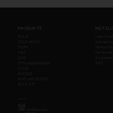
PRODUKTE
NÜTZLI
SOLO
Help Cen
SOLO AUTO
Kontaktie
DORY
Verkaufs
PAD
Fernbedie
LINK
Kurzanlei
Öffnungssensoren
FAQ
LOCO
ACCESS
WHY und QZERO
SOLO KIT