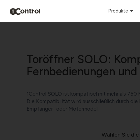
Produkte
Toröffner SOLO: Komp
Fernbedienungen und
1Control SOLO ist kompatibel mit mehr als 750 
Die Kompatibilität wird ausschließlich durch d
Empfänger- oder Motormodell.
Wählen Sie die