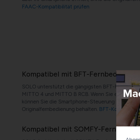
FAAC-Kompatibilität prüfen
Kompatibel mit BFT-Fernbedienun
SOLO unterstützt die gängigsten BFT-Fernbedie
MITTO 4 und MITTO B RCB. Wenn Sie eine BFT-A
können Sie die Smartphone-Steuerung hinzufügen 
Originalfernbedienung behalten.
BFT-Kompatibilit
Kompatibel mit SOMFY-Fernbedie
Abonn