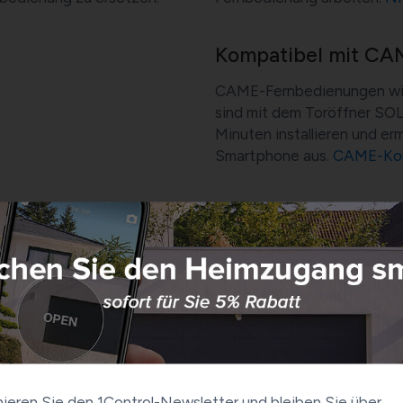
Kompatibel mit CA
CAME-Fernbedienungen w
sind mit dem Toröffner SOL
Minuten installieren und e
Smartphone aus.
CAME-Komp
gen
Kompatibel mit H
nungen, darunter MITTO 2,
Der Toröffner SOLO ist k
utomatisierung haben,
HSM2, HSM4, HS1, HS4 und 
und gleichzeitig Ihre
die spezielle Version SOLO
ät prüfen
entwickelt wurde.
HÖRMANN
nungen
Kompatibel mit BE
ieren Sie den 1Control-Newsletter und bleiben Sie über