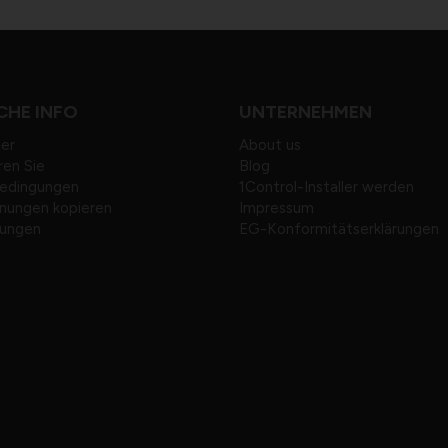
CHE INFO
UNTERNEHMEN
ter
About us
ren Sie
Blog
bedingungen
1Control-Installer werden
nungen kopieren
Impressum
tungen
EG-Konformitätserklärungen