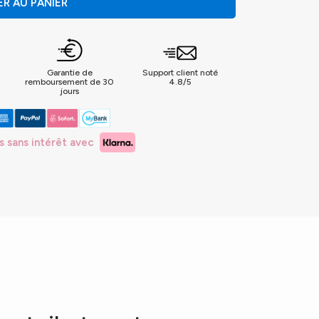
R AU PANIER
s
Garantie de
Support client noté
remboursement de 30
4.8/5
jours
s sans intérêt avec