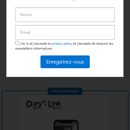
3 utilisateurs et 3 clés traditionnelles
Ouverture smartphone et
smartwatch
Partages temporisés et historique
Commandes vocales Siri
Alimentation par piles (incluses)
J'ai lu et j'accepte la
privacy policy
et j'accepte de recevoir les
newsletters informatives
Livraison par coursier et retour 30 jours
Enregistrez-vous
ACHETER DORY MINI
RECOMMANDÉ