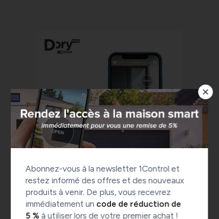
Abonnez-vous à la newsletter 1Control et
restez informé des offres et des nouveaux
DORY MINI
produits à venir. De plus, vous recevrez
immédiatement un
code de réduction de
Pour la maison et usage simple
5 %
à utiliser lors de votre premier achat !