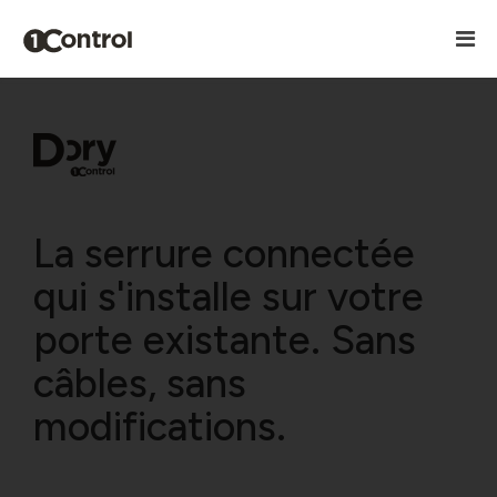
La serrure connectée
qui s'installe sur votre
porte existante. Sans
câbles, sans
modifications.