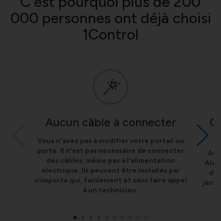
C'est pourquoi plus de 200
000 personnes ont déjà choisi
1Control
Aucun câble à connecter
Ou
Vous n'avez pas à modifier votre portail ou
porte. Il n'est pas nécessaire de connecter
Ave
des câbles, même pas à l'alimentation
Alex
électrique. Ils peuvent être installés par
don
n’importe qui, facilement et sans faire appel
jardi
à un technicien.