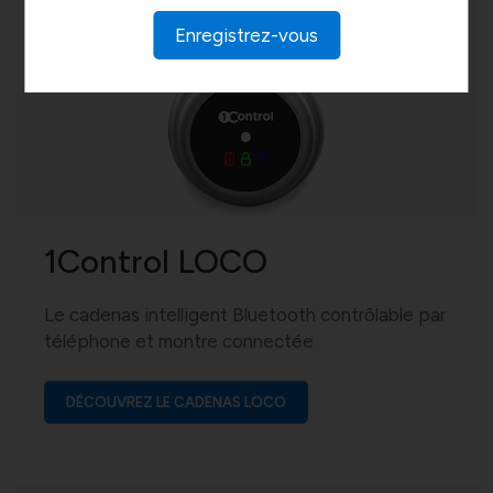
Enregistrez-vous
1Control LOCO
Le cadenas intelligent Bluetooth contrôlable par
téléphone et montre connectée
DÉCOUVREZ LE CADENAS LOCO