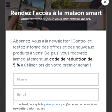
Abonnez-vous à la newsletter 1Control et
1Control Capteurs
restez informé des offres et des nouveaux
produits à venir. De plus, vous recevrez
immédiatement un
code de réduction de
Vérifiez l'état ouvert/fermé de votre portail,
5 %
à utiliser lors de votre premier achat !
garage ou porte avec les capteurs 1Control.
VOIR PLUS DE DÉTAILS
J'ai lu et j'accepte la
privacy policy
et j'accepte de recevoir les
newsletters informatives