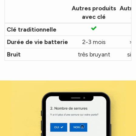
Autres produits
Autre
avec clé
s
Clé traditionnelle
Durée de vie batterie
2-3 mois
> 
Bruit
très bruyant
sil