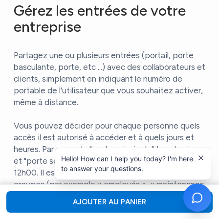
Gérez les entrées de votre
entreprise
Partagez une ou plusieurs entrées (portail, porte
basculante, porte, etc ...) avec des collaborateurs et
clients, simplement en indiquant le numéro de
portable de l'utilisateur que vous souhaitez activer,
même à distance.
Vous pouvez décider pour chaque personne quels
accès il est autorisé à accéder et à quels jours et
heures. Par exemple "porte principale" tous les jours
Hello! How can I help you today? I'm here
et "porte secondaire" les mardis et jeudis de 9h00 à
to answer your questions.
12h00. Il est également possible de créer des
groupes (par exemple « employés », « maintenance
», ...) pour attribuer en une seule fois des droits
AJOUTER AU PANIER
d’accès à plusieurs utilisateurs.