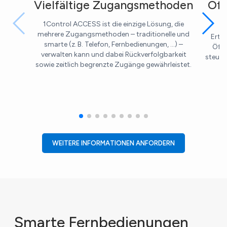
Vielfältige Zugangsmethoden
Öff
1Control ACCESS ist die einzige Lösung, die
mehrere Zugangsmethoden – traditionelle und
Ertei
smarte (z. B. Telefon, Fernbedienungen, ...) –
Öffn
verwalten kann und dabei Rückverfolgbarkeit
steuer
sowie zeitlich begrenzte Zugänge gewährleistet.
WEITERE INFORMATIONEN ANFORDERN
Smarte Fernbedienungen