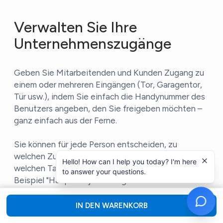
Verwalten Sie Ihre
Unternehmenszugänge
Geben Sie Mitarbeitenden und Kunden Zugang zu
einem oder mehreren Eingängen (Tor, Garagentor,
Tür usw.), indem Sie einfach die Handynummer des
Benutzers angeben, den Sie freigeben möchten –
ganz einfach aus der Ferne.
Sie können für jede Person entscheiden, zu
welchen Zugängen sie berechtigt ist und an
Hello! How can I help you today? I'm here
welchen Tagen und zu welchen Zeiten. Zum
to answer your questions.
Beispiel "Haupttor" jeden Tag und "Nebentor"
dienstags und donnerstags von 9:00 bis 12:00 Uhr.
Es ist auch möglich, Gruppen zu erstellen (z. B.
IN DEN WARENKORB
„Mitarbeiter“, „Wartung“, ...), um mehreren Nutzern