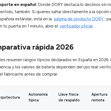
oporte en español
. Donde DORY destaca lo decimos sin r
sentido, también. Si quieres saltar directamente a la opción
spañola estándar, está en la
página de producto DORY
; p
n tu puerta en 1 minuto, abre el
verificador oficial
.
parativa rápida 2026
tes resumen rangos típicos declarados en España en 2026. 
ncia y los valores de batería dependen del uso real: verifi
el fabricante antes de comprar.
Autonomía
Llave física
Apertura
rquitectura
típica
de respaldo
remota