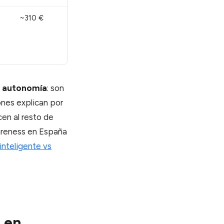
~310 €
a
autonomía
: son
ones explican por
en al resto de
wareness en España
 inteligente vs
 en