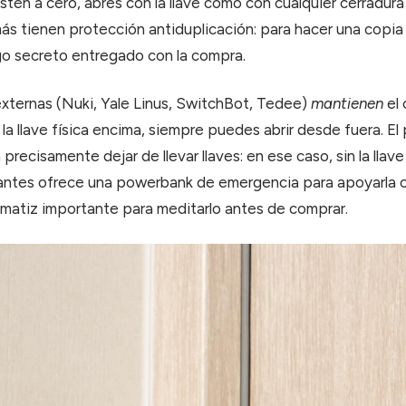
stén a cero, abres con la llave como con cualquier cerradura 
s tienen protección antiduplicación: para hacer una copia
go secreto entregado con la compra.
xternas (Nuki, Yale Linus, SwitchBot, Tedee)
mantienen
el 
as la llave física encima, siempre puedes abrir desde fuera. 
precisamente dejar de llevar llaves: en ese caso, sin la llave e
antes ofrece una powerbank de emergencia para apoyarla c
n matiz importante para meditarlo antes de comprar.