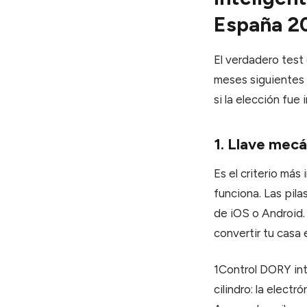
España 2
El verdadero test 
meses siguientes 
si la elección fue
1. Llave mecá
Es el criterio más 
funciona. Las pila
de iOS o Android.
convertir tu casa
1Control DORY in
cilindro: la elect