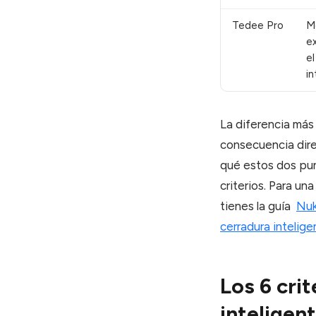
Tedee Pro
M
e
e
in
La diferencia más
consecuencia direc
qué estos dos pun
criterios. Para u
tienes la guía
Nuk
cerradura intelige
Los 6 cri
inteligen