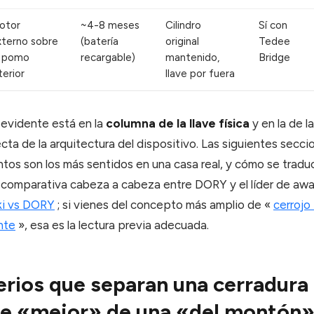
otor
~4-8 meses
Cilindro
Sí con
xterno sobre
(batería
original
Tedee
l pomo
recargable)
mantenido,
Bridge
terior
llave por fuera
 evidente está en la
columna de la llave física
y en la de l
ta de la arquitectura del dispositivo. Las siguientes secci
tos son los más sentidos en una casa real, y cómo se traduc
na comparativa cabeza a cabeza entre DORY y el líder de a
i vs DORY
; si vienes del concepto más amplio de «
cerrojo
nte
», esa es la lectura previa adecuada.
terios que separan una cerradura
te «mejor» de una «del montón»