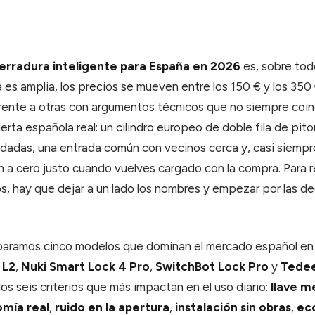
erradura inteligente para España en 2026
es, sobre todo
ta es amplia, los precios se mueven entre los 150 € y los 350 
rente a otras con argumentos técnicos que no siempre coin
rta española real: un cilindro europeo de doble fila de pit
ndadas, una entrada común con vecinos cerca y, casi siempre
an a cero justo cuando vuelves cargado con la compra. Para 
os, hay que dejar a un lado los nombres y empezar por las d
paramos cinco modelos que dominan el mercado español en
 L2
,
Nuki Smart Lock 4 Pro
,
SwitchBot Lock Pro
y
Tedee
os seis criterios que más impactan en el uso diario:
llave m
mía real
,
ruido en la apertura
,
instalación sin obras
,
ec