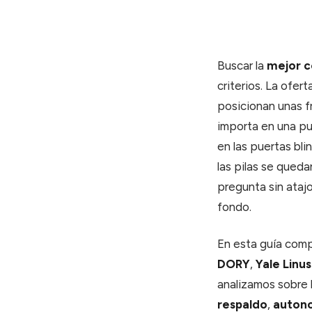
Buscar la
mejor c
criterios. La ofer
posicionan unas f
importa en una pue
en las puertas bli
las pilas se qued
pregunta sin ataj
fondo.
En esta guía com
DORY
,
Yale Linus
analizamos sobre l
respaldo
,
autono