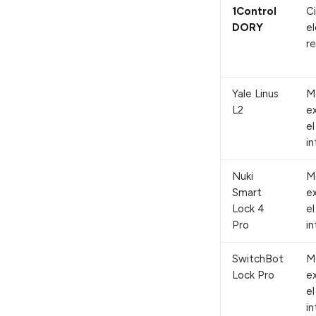
1Control
Ci
DORY
e
re
Yale Linus
M
L2
e
e
in
Nuki
M
Smart
e
Lock 4
e
Pro
in
SwitchBot
M
Lock Pro
e
e
in