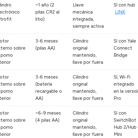
lindro
~1 año (2
Llave
Sí con hub
lectrónico
pilas CR2 al
mecánica
LINK
trofit
litio)
integrada,
siempre activa
otor
3-6 meses
Cilindro
Sí con Yale
xterno sobre
(pilas AA)
original
Connect
l pomo
mantenido,
Bridge
terior
llave por fuera
otor
3-6 meses
Cilindro
Sí, Wi-Fi
xterno sobre
(batería
original
integrado
l pomo
recargable o
mantenido,
en la versió
terior
AA)
llave por fuera
Pro
otor
~6-9 meses
Cilindro
Sí con
xterno sobre
(4 pilas AA)
original
SwitchBot
l pomo
mantenido,
Hub 2/Hub
terior
llave por fuera
Mini