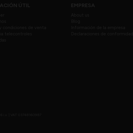
ACIÓN ÚTIL
EMPRESA
ter
About us
nos
Blog
y condiciones de venta
Información de la empresa
ia telecontroles
Declaraciones de conformida
idas
,86 i.v. | VAT 03748160987