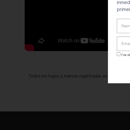
inmed
prime
I've 
Todos los logos y marcas registradas en este sitio 