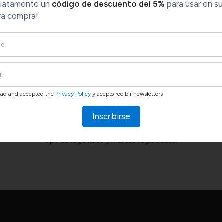
iatamente un
código de descuento del 5%
para usar en s
ra compra!
read and accepted the
Privacy Policy
y acepto recibir newsletters
Inscribirse
son propiedad de sus respectivos dueños. 1Control s.r.l No es de 
tipo de logotipos y marcas registradas.