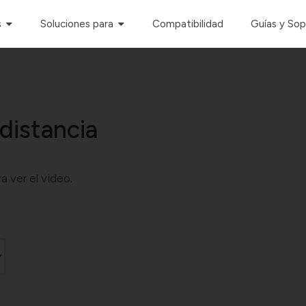
s
Soluciones para
Compatibilidad
Guías y So
distancia
a ver el video.