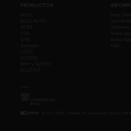
PRODUCTOS
INFORM
SOLO
Help Cen
SOLO AUTO
Contácte
DORY
Términos 
PAD
Video cop
LINK
Guías ráp
Sensores
FAQ
LOCO
ACCESS
WHY y QZERO
SOLO KIT
© 2015-2026 - 1Control srl |
Share capital: Euro 52.381