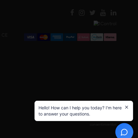
d CE
Hello! How can I help you today? I'm here
to answer your questions.
Privacy Policy
|
Cookie Policy
|
Actualizar
consentimientos