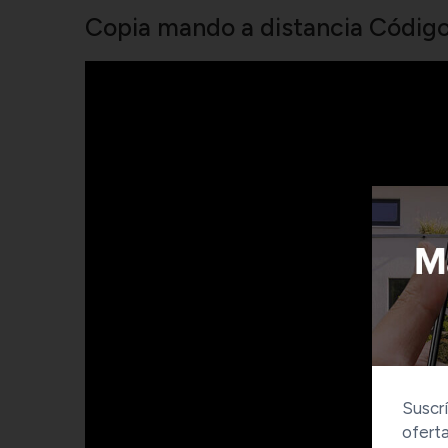
Copia mando a distancia Código 
Suscrí
oferta