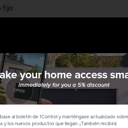
fijo
base al boletín de 1Control y manténgase actualizado sobre
s y los nuevos productos que llegan. ¡También recibirá