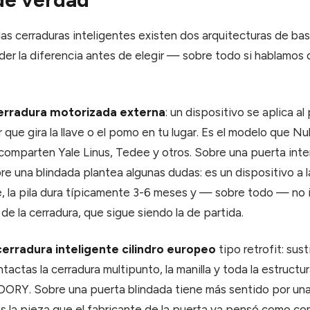
as cerraduras inteligentes existen dos arquitecturas de bas
er la diferencia antes de elegir — sobre todo si hablamos 
erradura motorizada externa
: un dispositivo se aplica al
que gira la llave o el pomo en tu lugar. Es el modelo que N
comparten Yale Linus, Tedee y otros. Sobre una puerta interi
re una blindada plantea algunas dudas: es un dispositivo a la
, la pila dura típicamente 3-6 meses y — sobre todo — no 
de la cerradura, que sigue siendo la de partida.
cerradura inteligente cilindro europeo
tipo retrofit: sust
ntactas la cerradura multipunto, la manilla y toda la estructur
DORY. Sobre una puerta blindada tiene más sentido por una r
es la pieza que el fabricante de la puerta ya pensó como 