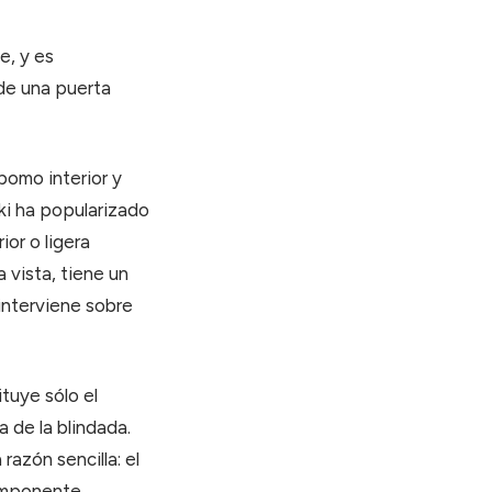
e, y es
de una puerta
 pomo interior y
uki ha popularizado
or o ligera
 vista, tiene un
interviene sobre
ituye sólo el
a de la blindada.
azón sencilla: el
componente