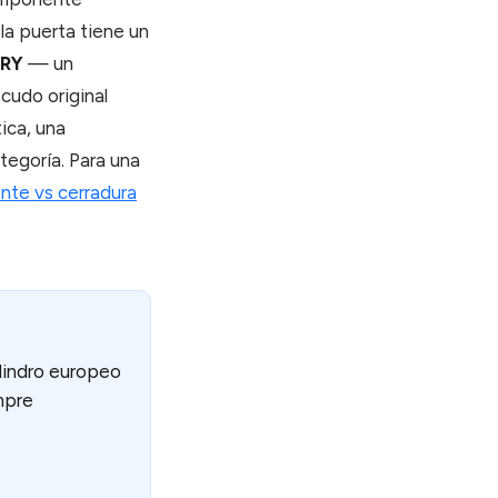
 la puerta tiene un
ORY
— un
cudo original
ica, una
tegoría. Para una
ente vs cerradura
lindro europeo
empre