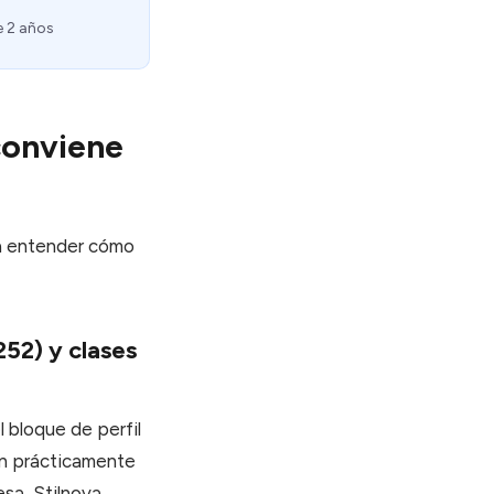
e 2 años
conviene
 a entender cómo
252) y clases
 bloque de perfil
tan prácticamente
sa, Stilnova,