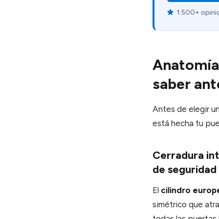
1.500+ opini
Anatomía 
saber ant
Antes de elegir u
está hecha tu pue
Cerradura int
de seguridad
El
cilindro europ
simétrico que atr
todas las puertas 