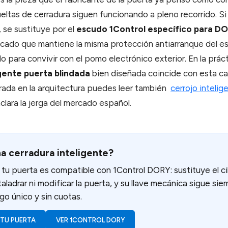
vueltas de cerradura siguen funcionando a pleno recorrido. Si
 se sustituye por el
escudo 1Control específico para D
ado que mantiene la misma protección antiarranque del es
 para convivir con el pomo electrónico exterior. En la práct
gente puerta blindada
bien diseñada coincide con esta ca
ada en la arquitectura puedes leer también
cerrojo intelig
aclara la jerga del mercado español.
a cerradura inteligente?
tu puerta es compatible con 1Control DORY: sustituye el ci
taladrar ni modificar la puerta, y su llave mecánica sigue si
go único y sin cuotas.
TU PUERTA
VER 1CONTROL DORY