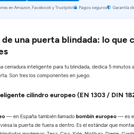
ones en Amazon, Facebook y Trustpilot
Pagos seguros
Garantía d
de una puerta blindada: lo que 
es
na cerradura inteligente para tu blindada, dedica 5 minutos
rta. Son tres los componentes en juego.
eligente cilindro europeo (EN 1303 / DIN 18
eo
— en España también llamado
bombín europeo
— es el
aviesa la puerta de fuera a dentro. Es el estándar que mon
blindadas modernas: Tesa, Cisa, Yale, Mottura, Dierre, Garde