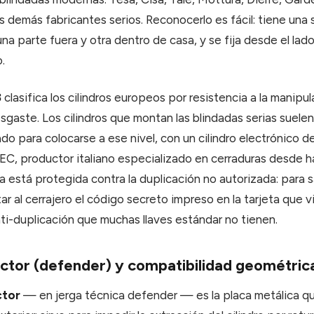
os demás fabricantes serios. Reconocerlo es fácil: tiene una
 una parte fuera y otra dentro de casa, y se fija desde el lad
o.
3
clasifica los cilindros europeos por resistencia a la manipul
sgaste. Los cilindros que montan las blindadas serias suelen 
o para colocarse a ese nivel, con un cilindro electrónico d
C, productor italiano especializado en cerraduras desde 
ica está protegida contra la duplicación no autorizada: para 
r al cerrajero el código secreto impreso en la tarjeta que vi
ti-duplicación que muchas llaves estándar no tienen.
ctor (defender) y compatibilidad geométric
ctor
— en jerga técnica defender — es la placa metálica q