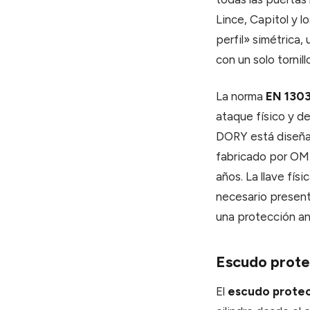
Lince, Capitol y l
perfil» simétrica,
con un solo tornill
La norma
EN 130
ataque físico y de
DORY está diseñad
fabricado por OME
años. La llave fís
necesario presenta
una protección an
Escudo prote
El
escudo prote