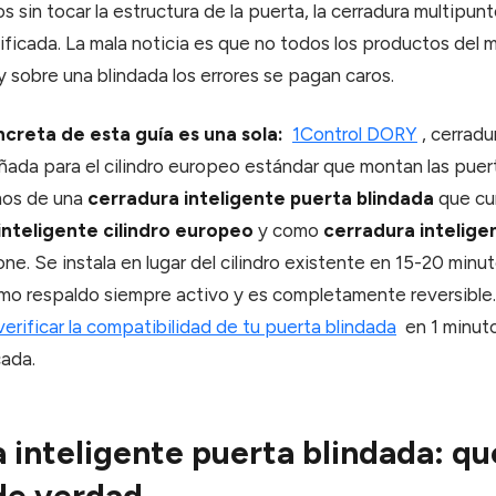
 sin tocar la estructura de la puerta, la cerradura multipunto
tificada. La mala noticia es que no todos los productos del
y sobre una blindada los errores se pagan caros.
creta de esta guía es una sola:
1Control DORY
, cerradu
eñada para el cilindro europeo estándar que montan las puer
mos de una
cerradura inteligente puerta blindada
que cu
inteligente cilindro europeo
y como
cerradura inteligen
e. Se instala en lugar del cilindro existente en 15-20 minut
mo respaldo siempre activo y es completamente reversible
verificar la compatibilidad de tu puerta blindada
en 1 minuto
ada.
 inteligente puerta blindada: qu
 de verdad