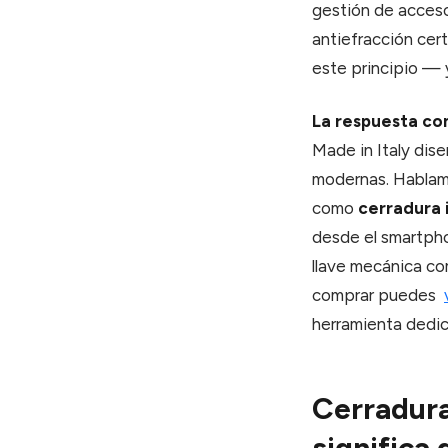
gestión de accesos
antiefracción cer
este principio — 
La respuesta con
Made in Italy dis
modernas. Habla
como
cerradura 
desde el smartphon
llave mecánica co
comprar puedes
herramienta dedic
Cerradura
significa