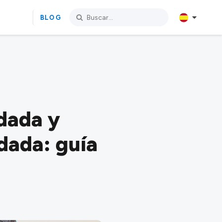
BLOG
ndada y
dada: guía