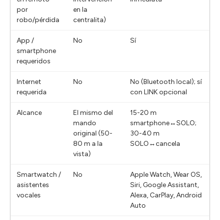
por
en la
robo/pérdida
centralita)
App /
No
Sí
smartphone
requeridos
Internet
No
No (Bluetooth local); sí
requerida
con LINK opcional
Alcance
El mismo del
15-20 m
mando
smartphone↔SOLO;
original (50-
30-40 m
80 m a la
SOLO↔cancela
vista)
Smartwatch /
No
Apple Watch, Wear OS,
asistentes
Siri, Google Assistant,
vocales
Alexa, CarPlay, Android
Auto