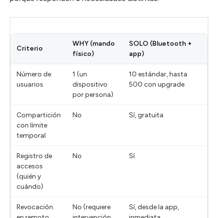
WHY (mando
SOLO (Bluetooth +
Criterio
físico)
app)
Número de
1 (un
10 estándar, hasta
usuarios
dispositivo
500 con upgrade
por persona)
Compartición
No
Sí, gratuita
con límite
temporal
Registro de
No
Sí
accesos
(quién y
cuándo)
Revocación
No (requiere
Sí, desde la app,
en remoto
intervención
inmediata