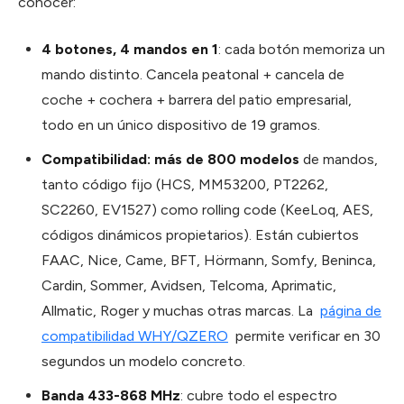
conocer:
4 botones, 4 mandos en 1
: cada botón memoriza un
mando distinto. Cancela peatonal + cancela de
coche + cochera + barrera del patio empresarial,
todo en un único dispositivo de 19 gramos.
Compatibilidad: más de 800 modelos
de mandos,
tanto código fijo (HCS, MM53200, PT2262,
SC2260, EV1527) como rolling code (KeeLoq, AES,
códigos dinámicos propietarios). Están cubiertos
FAAC, Nice, Came, BFT, Hörmann, Somfy, Beninca,
Cardin, Sommer, Avidsen, Telcoma, Aprimatic,
Allmatic, Roger y muchas otras marcas. La
página de
compatibilidad WHY/QZERO
permite verificar en 30
segundos un modelo concreto.
Banda 433-868 MHz
: cubre todo el espectro