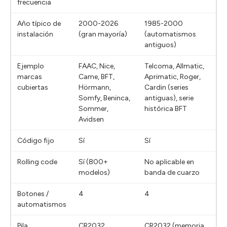
frecuencia
Año típico de
2000-2026
1985-2000
instalación
(gran mayoría)
(automatismos
antiguos)
Ejemplo
FAAC, Nice,
Telcoma, Allmatic,
marcas
Came, BFT,
Aprimatic, Roger,
cubiertas
Hörmann,
Cardin (series
Somfy, Beninca,
antiguas), serie
Sommer,
histórica BFT
Avidsen
Código fijo
Sí
Sí
Rolling code
Sí (800+
No aplicable en
modelos)
banda de cuarzo
Botones /
4
4
automatismos
Pila
CR2032
CR2032 (memoria