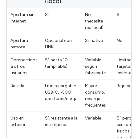
(LOCO)
Apertura sin
Sí
No
Sí
internet
(necesita
red local)
Apertura
Opcional con
Sí, nativa
No
remota
LINK
Compartidos
Sí, hasta 10
Variable
Limitado a
a otros
(ampliable)
según
tarjetas/hu
usuarios
fabricante
inscritas
Batería
Litio recargable
Mayor
Bajo con
USB-C, ~500
consumo,
aperturas/carga
recargas
frecuentes
Uso en
Sí, resistente a la
Variable
Sí, pero
exterior
intemperie
sensores
físicos má
delicados