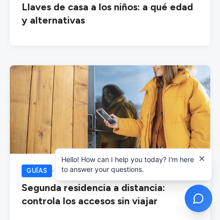
Llaves de casa a los niños: a qué edad
y alternativas
Hello! How can I help you today? I'm here
to answer your questions.
GUÍAS
17/07/2026
Segunda residencia a distancia:
controla los accesos sin viajar