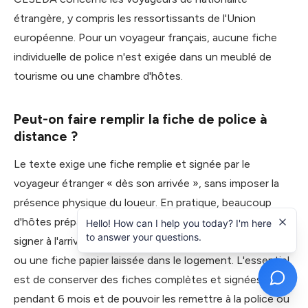
étrangère, y compris les ressortissants de l'Union
européenne. Pour un voyageur français, aucune fiche
individuelle de police n'est exigée dans un meublé de
tourisme ou une chambre d'hôtes.
Peut-on faire remplir la fiche de police à
distance ?
Le texte exige une fiche remplie et signée par le
voyageur étranger « dès son arrivée », sans imposer la
présence physique du loueur. En pratique, beaucoup
d'hôtes préparent les données avant le séjour puis font
Hello! How can I help you today? I'm here
to answer your questions.
signer à l'arrivée via un formulaire en ligne, une tablette
ou une fiche papier laissée dans le logement. L'essentiel
est de conserver des fiches complètes et signées
pendant 6 mois et de pouvoir les remettre à la police ou