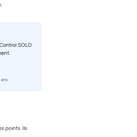
.
 1Control SOLO
ment.
 ans
 points. Ils