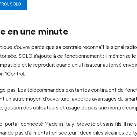
TROL SOLO
pe en une minute
ique s'ouvre parce que sa centrale reconnaît le signal radi
risée. SOLO s'ajoute à ce fonctionnement : il mémorise le 
atible et le reproduit quand un utilisateur autorisé envo
on 1Control.
nge pas. Les télécommandes existantes continuent de fonc
t un autre moyen d'ouverture, avec les avantages du smar
ue, gestion des utilisateurs et usage depuis une montre comp
portail connecté Made in Italy, breveté et sans fils. Il ne 
ande pas d'alimentation secteur : deux piles alcalines de t