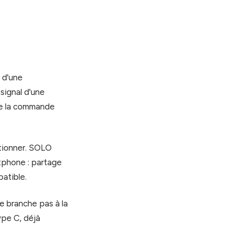
o d'une
signal d'une
ie la commande
tionner. SOLO
tphone : partage
atible.
se branche pas à la
ype C, déjà