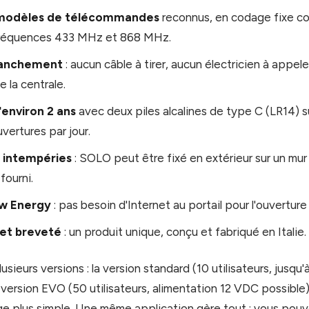
 modèles de télécommandes
reconnus, en codage fixe co
 fréquences 433 MHz et 868 MHz.
branchement
: aucun câble à tirer, aucun électricien à appel
 la centrale.
environ 2 ans
avec deux piles alcalines de type C (LR14) s
vertures par jour.
x intempéries
: SOLO peut être fixé en extérieur sur un mu
 fourni.
ow Energy
: pas besoin d'Internet au portail pour l'ouverture 
 et breveté
: un produit unique, conçu et fabriqué en Italie.
sieurs versions : la version standard (10 utilisateurs, jusqu'
version EVO (50 utilisateurs, alimentation 12 VDC possible) 
e plus simple. Une même application gère tout : vous pou