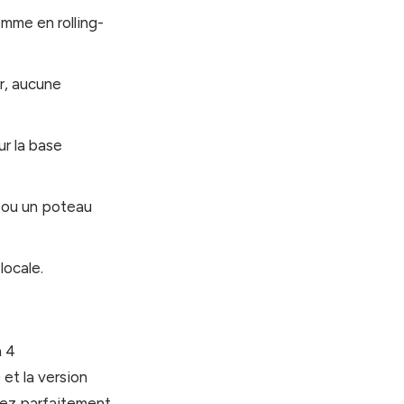
mme en rolling-
er, aucune
ur la base
r ou un poteau
locale.
à 4
et la version
vez parfaitement