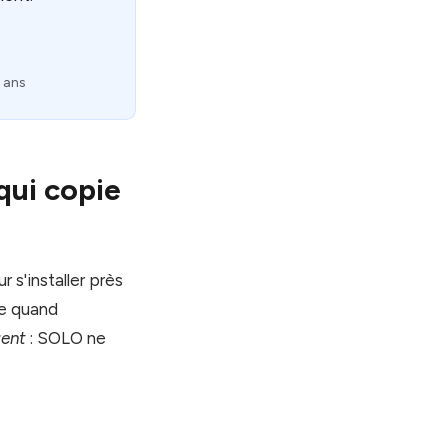
 ans
qui copie
 s'installer près
le quand
gent
: SOLO ne