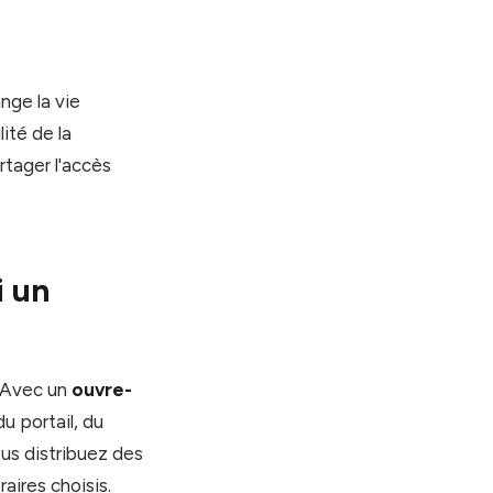
nge la vie
ité de la
tager l'accès
i un
. Avec un
ouvre-
u portail, du
ous distribuez des
aires choisis.