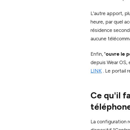
L'autre apport, plu
heure, par quel ac
résidence seconda
aucune télécomma
Enfin, "
ouvre le p
depuis Wear OS, e
LINK
. Le portail 
Ce qu'il f
téléphon
La configuration 