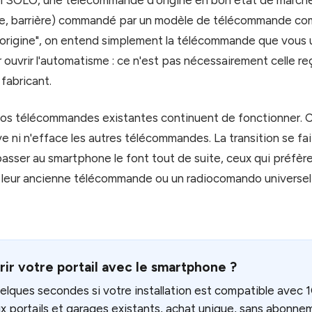
ol SOLO, une télécommande d'origine en bon état de marche 
te, barrière) commandé par un modèle de télécommande com
rigine", on entend simplement la télécommande que vous u
ouvrir l'automatisme : ce n'est pas nécessairement celle reç
e fabricant.
vos télécommandes existantes continuent de fonctionner. Co
 ni n'efface les autres télécommandes. La transition se fai
passer au smartphone le font tout de suite, ceux qui préfèr
 leur ancienne télécommande ou un radiocomando univers
rir votre portail avec le smartphone ?
uelques secondes si votre installation est compatible avec
aux portails et garages existants, achat unique, sans abonne