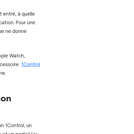
t entré, à quelle
ication. Pour une
que ne donne
pple Watch,
ccessoire
1Control
ie.
son
n 1Control, un