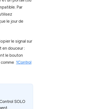
et un portail (ou
patible. Par
tilisez
ue le jour de
pier le signal sur
t en douceur :
ent le bouton
el comme
1Control
 1Control SOLO
ment.