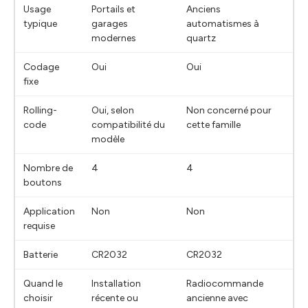
Usage
Portails et
Anciens
typique
garages
automatismes à
modernes
quartz
Codage
Oui
Oui
fixe
Rolling-
Oui, selon
Non concerné pour
code
compatibilité du
cette famille
modèle
Nombre de
4
4
boutons
Application
Non
Non
requise
Batterie
CR2032
CR2032
Quand le
Installation
Radiocommande
choisir
récente ou
ancienne avec