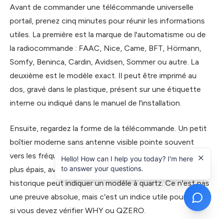
Avant de commander une télécommande universelle
portail, prenez cinq minutes pour réunir les informations
utiles. La première est la marque de l'automatisme ou de
la radiocommande : FAAC, Nice, Came, BFT, Hörmann,
Somfy, Beninca, Cardin, Avidsen, Sommer ou autre. La
deuxième est le modèle exact. Il peut être imprimé au
dos, gravé dans le plastique, présent sur une étiquette
interne ou indiqué dans le manuel de l'installation.
Ensuite, regardez la forme de la télécommande. Un petit
boîtier moderne sans antenne visible pointe souvent
vers les fréquences 433-868 MHz. Un boîtier ancien,
Hello! How can I help you today? I'm here
to answer your questions.
plus épais, avec antenne métallique ou référence
historique peut indiquer un modèle à quartz. Ce n'est pas
une preuve absolue, mais c'est un indice utile pour savoir
si vous devez vérifier WHY ou QZERO.