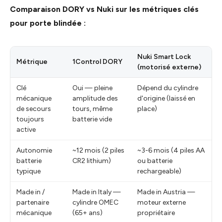
Comparaison DORY vs Nuki sur les métriques clés
pour porte blindée :
Nuki Smart Lock
Métrique
1Control DORY
(motorisé externe)
Clé
Oui — pleine
Dépend du cylindre
mécanique
amplitude des
d'origine (laissé en
de secours
tours, même
place)
toujours
batterie vide
active
Autonomie
~12 mois (2 piles
~3-6 mois (4 piles AA
batterie
CR2 lithium)
ou batterie
typique
rechargeable)
Made in /
Made in Italy —
Made in Austria —
partenaire
cylindre OMEC
moteur externe
mécanique
(65+ ans)
propriétaire