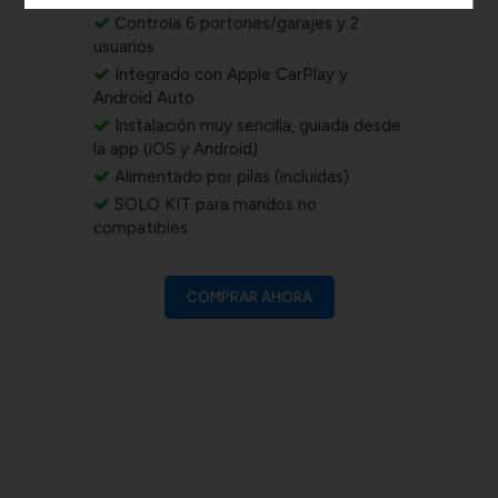
Controla 6 portones/garajes y 2
usuarios
Integrado con Apple CarPlay y
Android Auto
Instalación muy sencilla, guiada desde
la app (iOS y Android)
Alimentado por pilas (incluidas)
SOLO KIT para mandos no
compatibles
COMPRAR AHORA