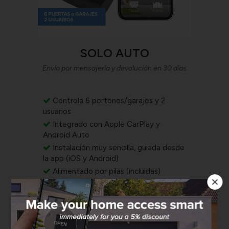
SOLO AUTO
Envío por mensajería y devolución en 30 días
Controla 6 portones/garajes y 2
usuarios
Integrado con Apple CarPlay y
Android Auto
Instalación muy sencilla, guiada desde
la app (iOS y Android)
Alimentado por pilas (incluidas)
COMPRAR AHORA