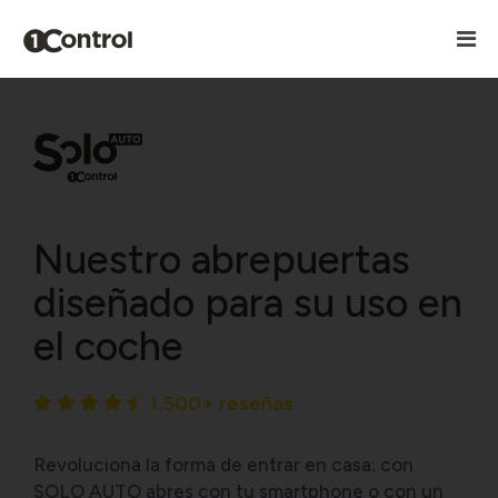
Nuestro abrepuertas
diseñado para su uso en
el coche
1.500+ reseñas
Revoluciona la forma de entrar en casa: con
SOLO AUTO abres con tu smartphone o con un