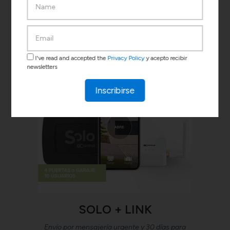
COMPRA AHORA
I've read and accepted the
Privacy Policy
y acepto recibir
newsletters
Inscribirse
SOLO + LINK
Envío por mensajería urgente y 30 días para