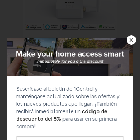
1Control LINK
Envío por mensajería urgente y 30 días para
devoluciones
1 Hub Smarthome Wi-Fi LINK
Suscríbase al boletín de 1Control y
Apertura remota
manténgase actualizado sobre las ofertas y
Comandos de voz Alexa,
los nuevos productos que llegan. ¡También
Google Home y Siri
recibirá inmediatamente un
código de
Compatible con SOLO 2a gen &
descuento del 5%
para usar en su primera
DORY
compra!