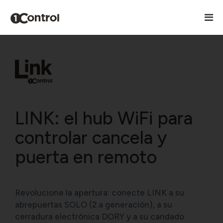
LINK: el hub WiFi para
controlar cancela y
puerta en remoto
Revolucione la apertura: conecte LINK a su
abrepuertas SOLO (2.a generación), a su
cerradura electrónica DORY y a su candado