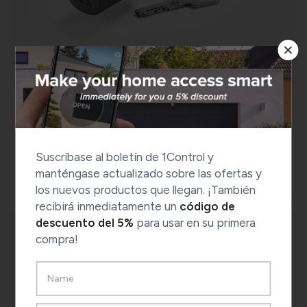
La cerradura inteligente
DORY
Comprueba la compatibilidad de tu puerta
Suscríbase al boletín de 1Control y
COMPROBAR COMPATIBILIDAD
manténgase actualizado sobre las ofertas y
los nuevos productos que llegan. ¡También
recibirá inmediatamente un
código de
descuento del 5%
para usar en su primera
compra!