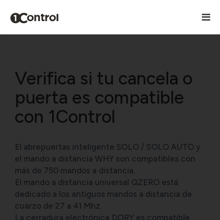
Verifica si tu cancela o
puerta es compatible
con 1Control
El abrepuertas inteligente SOLO / SOLO AUTO y
el mando a distancia WHY son compatibles con
más de 750 mandos a distancia.
El mando a distancia universal QZERO está
dedicado a los antiguos mandos a distancia de
cuarzo de 27 a 41 Mhz.
La cerradura electrónica DORY es compatible