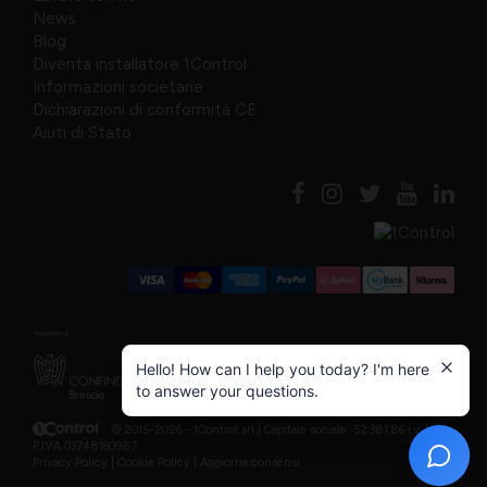
News
Blog
Diventa installatore 1Control
Informazioni societarie
Dichiarazioni di conformità CE
Aiuti di Stato
Hello! How can I help you today? I'm here
to answer your questions.
© 2015-2026 - 1Control srl |
Capitale sociale: 52.381,86 i.v. |
P.IVA 03748160987
Privacy Policy
|
Cookie Policy
|
Aggiorna consensi