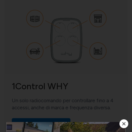
1Control WHY
Un solo radiocomando per controllare fino a 4
accessi, anche di marca e frequenza diversa.
VEDI MAGGIORI DETTAGLI