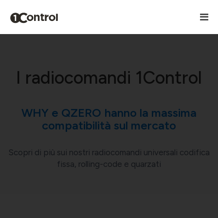
I radiocomandi 1Control
WHY e QZERO hanno la massima
compatibilità sul mercato
Scopri di più sui nostri radiocomandi universali codifica
fissa, rolling-code e quarzati