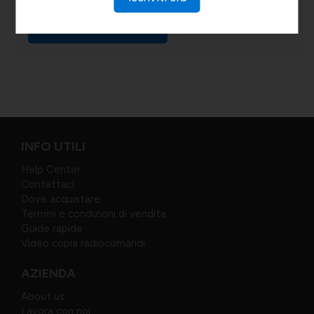
VEDI MAGGIORI DETTAGLI
INFO UTILI
Help Center
Contattaci
Dove acquistare
Termini e condizioni di vendita
Guide rapide
Video copia radiocomandi
AZIENDA
About us
Lavora con noi