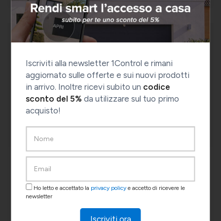
Iscriviti alla newsletter 1Control e rimani
aggiornato sulle offerte e sui nuovi prodotti
in arrivo. Inoltre ricevi subito un
codice
sconto del 5%
da utilizzare sul tuo primo
acquisto!
1Control QZERO
Ho letto e accettato la
privacy policy
e accetto di ricevere le
Un solo radiocomando per sostituire tutti i
newsletter
vecchi quarzati, anche di marca e frequenza
diversa.
Iscriviti ora