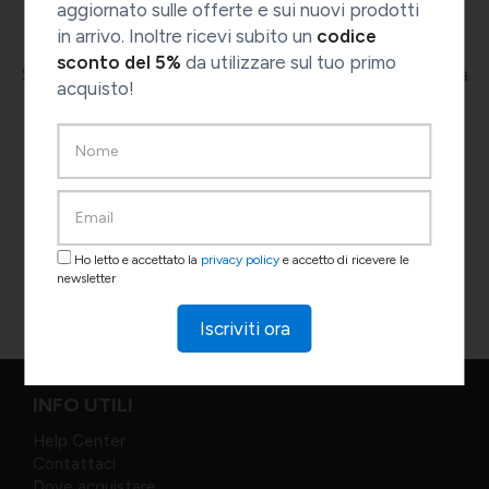
aggiornato sulle offerte e sui nuovi prodotti
in arrivo. Inoltre ricevi subito un
codice
sconto del 5%
da utilizzare sul tuo primo
Se non trovi il tuo telecomando sulla lista non esitare a
acquisto!
indicarci marca e modello del tuo telecomando
compilando il form a questo link
www.1control.eu/contattaci
: i nostri tecnici
verificheranno per te la compatibilità del tuo
telecomando!
Ho letto e accettato la
privacy policy
e accetto di ricevere le
Contatta l'assistenza tecnica
newsletter
Iscriviti ora
INFO UTILI
Help Center
Contattaci
Dove acquistare