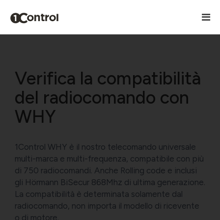
Verifica la compatibilità
del radiocomando con
WHY
1Control WHY è il nostro telecomando universale
multi-marca e multi-frequenza, compatibile con più
di 750 radiocomandi. Anche Rolling code e inclusi
gli Hörmann BiSecur 868Mhz di ultima generazione.
La compatibilità è determinata solamente dal
radiocomando, non importa il modello di ricevente
o di motore.