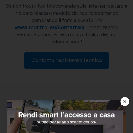
Se non trovi il tuo telecomando sulla lista non esitare a
indicarci marca e modello del tuo telecomando
compilando il form a questo link
www.1control.eu/contattaci
: i nostri tecnici
verificheranno per te la compatibilità del tuo
telecomando!
Contatta l'assistenza tecnica
Scegli il prodotto più adatto a
te