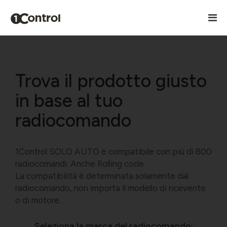
Trova il prodotto giusto
in base al tuo
radiocomando
1Control SOLO AUTO è compatibile con più di 800
radiocomandi. Anche Rolling code.
La compatibilità è determinata solamente dal
radiocomando, non importa il modello di ricevente
o di motore.
Seleziona la marca del radiocomando: