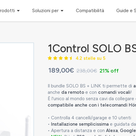
rodotti
Soluzioni per
Compatibilità
Guide e 
1Control SOLO BS
4.2 stelle su 5
189,00€
238,00€
21% off
Il bundle SOLO BS + LINK ti permette di
a
anche
da remoto
e con
comandi vocali
!
È l'unico al mondo senza cavi da collegare 
compatibile anche con i telecomandi Hö
• Controlla 4 cancelli/garage e 10 utenti
•
Installazione semplicissima
e guidata dal
• Apertura a distanza e con
Alexa
,
Googl