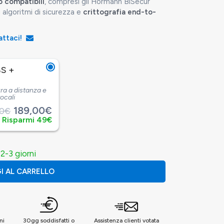
 compatibili
, compresi gli Hörmann BiSecur
i algoritmi di sicurezza e
crittografia end-to-
tattaci!
S +
ra a distanza e
ocali
189,00€
00€
Risparmi 49€
2-3 giorni
I AL CARRELLO
ni
30gg soddisfatti o
Assistenza clienti votata