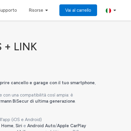
Supporto
Risorse
Vai al carrello
 + LINK
prire cancello e garage con il tuo smartphone
,
e con una compatibilità così ampia: è
rmann BiSecur di ultima generazione
.
l'app (iOS e Android)
e Home
,
Siri
e
Android Auto
/
Apple CarPlay