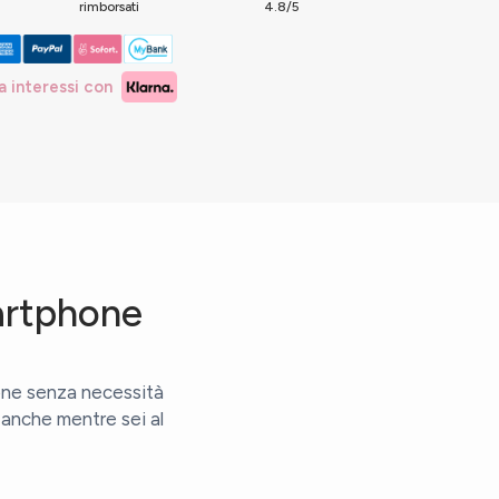
o
rimborsati
4.8/5
a interessi con
artphone
one senza necessità
, anche mentre sei al