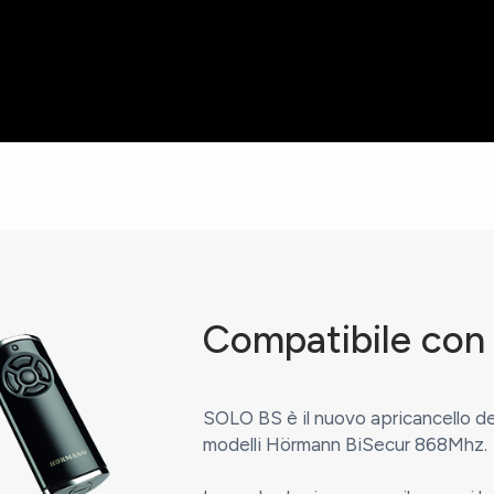
Compatibile con
SOLO BS è il nuovo apricancello d
modelli Hörmann BiSecur 868Mhz.