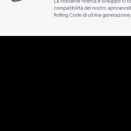
La costante ricerca e sviluppo ci 
compatibilità del nostro apricance
Rolling Code di ultima generazione.