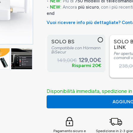
•
NEW:
Più di
750 modelli di telecomando
•
NEW:
Ancora
più sicuro
, con i più recent
end
Vuoi ricevere info più dettagliate? Con
SOLO BS
SOLO B
LINK
Compatibile con Hörmann
BiSecur
Per apertu
comandi v
129,00€
149,00€
Risparmi 20€
238,
Disponibilità immediata, spedizione in 
AGGIUNG
Pagamento sicuro e
Spedizione in 2-3 gior