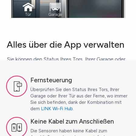
Alles über die App verwalten
Sie können den Status Ihres Tors, Ihrer Garage oder
Ihrer Tür direkt auf dem Hauptbildschirm der
Anwendung überwachen.
Fernsteuerung
Wenn ein Sensor mit Ihrer Tür/Ihrem Tor verbunden
Überprüfen Sie den Status Ihres Tors, Ihrer
ist, sehen Sie ein kleines Symbol neben dem Namen
Garage oder Ihrer Tür aus der Ferne, wo immer
Sie sich befinden, dank der Kombination mit
des Zugangs, das visuell anzeigt, ob er offen oder
dem
LINK Wi-Fi Hub
.
geschlossen ist.
Keine Kabel zum Anschließen
Sie können außerdem eine Benachrichtigung
Die Sensoren haben keine Kabel zum
erhalten, wenn dieser Zugang aktiviert wird.