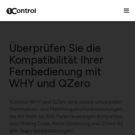
Überprüfen Sie die
Kompatibilität Ihrer
Fernbedienung mit
WHY und QZero
1Control WHY und QZero sind unsere universellen
Mehrmarken- und Mehrfrequenzfernbedienungen,
die mit mehr als 800 Funksteuerungen kompatibel
sind (Rolling Code, feste Codierung und QZero für
alte Quarzfernbedienungen).