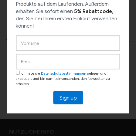
Produkte auf dem Laufenden. Außerdem
nicht in der Liste gefunden?
erhalten Sie sofort einen
5% Rabattcode
,
Schreiben Sie uns!
den Sie bei Ihrem ersten Einkauf verwenden
können!
Wenn Sie Ihre Fernbedienung nicht in der Liste finden,
geben Sie bitte Marke und Modell an, indem Sie das
Formular unter diesem Link ausfüllen
www.1control.eu/de/help
: Unsere Techniker
überprüfen für Sie die Kompatibilität Ihrer
Ich habe die
Datenschutzbestimmungen
gelesen und
Fernbedienung!
akzeptiert und bin damit einverstanden, den Newsletter zu
erhalten
Kontaktieren Sie den technischen Support
Sign up
NÜTZLICHE INFO