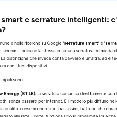
smart e serrature intelligenti: c
a?
mune e nelle ricerche su Google "
serratura smart
" e "
serra
o sinonimi. Indicano la stessa cosa: una serratura comandabi
 La distinzione che invece conta davvero è un'altra, ed è t
ra con i tuoi dispositivi.
ncipali sono:
w Energy (BT LE):
la serratura comunica direttamente con
th, senza passare per Internet. È il modello più diffuso nell
na qualità: consumi energetici bassissimi, batterie che duran
legato alla rete. Limite: funziona solo in prossimità (qualche