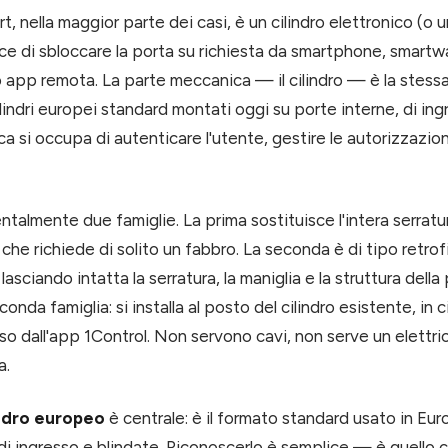
t, nella maggior parte dei casi, è un cilindro elettronico (o 
e di sbloccare la porta su richiesta da smartphone, smartwa
app remota. La parte meccanica — il cilindro — è la stessa
indri europei standard montati oggi su porte interne, di ing
ca si occupa di autenticare l'utente, gestire le autorizzazioni
talmente due famiglie. La prima sostituisce l'intera serra
 che richiede di solito un fabbro. La seconda è di tipo retrofi
 lasciando intatta la serratura, la maniglia e la struttura dell
onda famiglia: si installa al posto del cilindro esistente, in c
o dall'app 1Control. Non servono cavi, non serve un elettric
a.
indro europeo
è centrale: è il formato standard usato in Eur
di ingresso e blindate. Riconoscerlo è semplice — è quello c