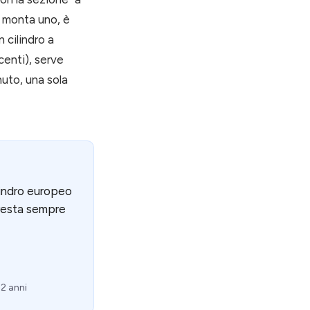
ne monta uno, è
 cilindro a
centi), serve
nuto, una sola
ilindro europeo
 resta sempre
2 anni