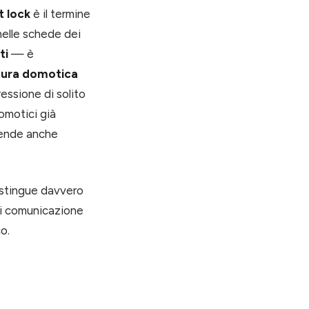
 lock
è il termine
 nelle schede dei
ti
— è
tura domotica
essione di solito
omotici già
prende anche
istingue davvero
 di comunicazione
o.