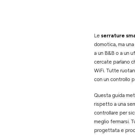
Le
serrature sm
domotica, ma una s
a un B&B o a un uf
cercate parlano c
WiFi. Tutte ruotan
con un controllo 
Questa guida mette
rispetto a una ser
controllare per s
meglio fermarsi. T
progettata e prodo