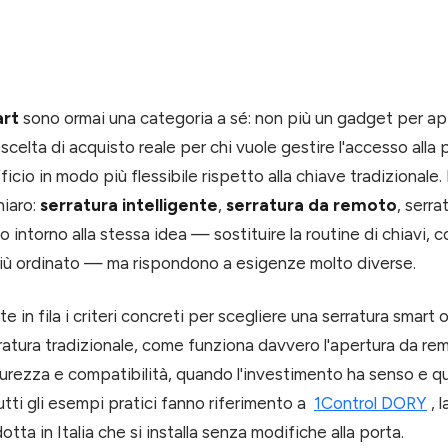
art
sono ormai una categoria a sé: non più un gadget per ap
celta di acquisto reale per chi vuole gestire l'accesso alla 
ficio in modo più flessibile rispetto alla chiave tradizionale.
hiaro:
serratura intelligente
,
serratura da remoto
, serra
o intorno alla stessa idea — sostituire la routine di chiavi, 
più ordinato — ma rispondono a esigenze molto diverse.
 in fila i criteri concreti per scegliere una serratura smart
ratura tradizionale, come funziona davvero l'apertura da re
icurezza e compatibilità, quando l'investimento ha senso e 
utti gli esempi pratici fanno riferimento a
1Control DORY
, 
tta in Italia che si installa senza modifiche alla porta.