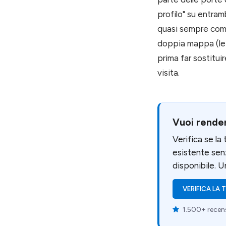
profilo" su entram
quasi sempre compa
doppia mappa (le v
prima far sostitui
visita.
Vuoi render
Verifica se la
esistente sen
disponibile. 
VERIFICA LA
1.500+ recens