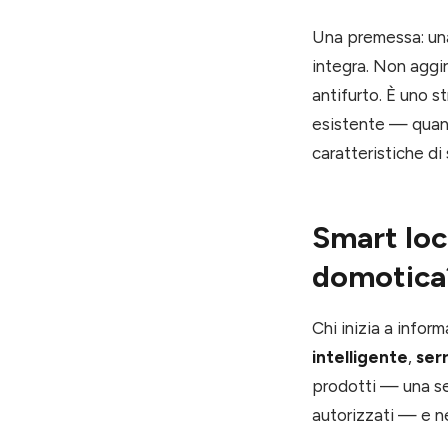
Una premessa: una 
integra. Non aggir
antifurto. È uno s
esistente — quand
caratteristiche di
Smart loc
domotica
Chi inizia a inform
intelligente
,
ser
prodotti — una se
autorizzati — e ne