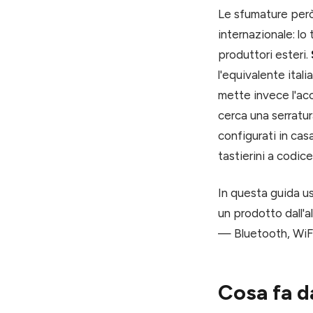
Le sfumature però
internazionale: lo 
produttori esteri.
l'equivalente ital
mette invece l'acc
cerca una serratu
configurati in cas
tastierini a codic
In questa guida u
un prodotto dall'a
— Bluetooth, WiFi
Cosa fa d