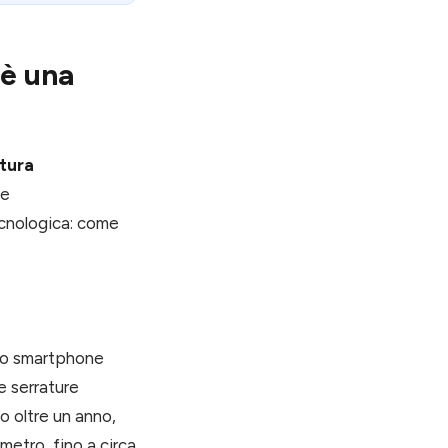
'è una
tura
le
ecnologica: come
 lo smartphone
e serrature
o oltre un anno,
 metro, fino a circa