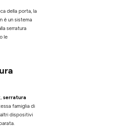
a della porta, la
on è un sistema
lla serratura
o le
tura
t,
serratura
tessa famiglia di
tri dispositivi
parata.