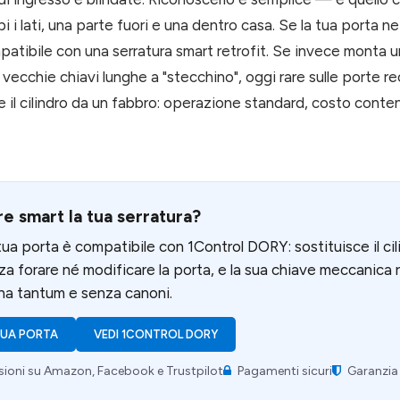
bi i lati, una parte fuori e una dentro casa. Se la tua porta 
tibile con una serratura smart retrofit. Se invece monta un
ecchie chiavi lunghe a "stecchino", oggi rare sulle porte re
re il cilindro da un fabbro: operazione standard, costo conte
e smart la tua serratura?
 tua porta è compatibile con 1Control DORY: sostituisce il c
za forare né modificare la porta, e la sua chiave meccanica
Una tantum e senza canoni.
 TUA PORTA
VEDI 1CONTROL DORY
ioni su Amazon, Facebook e Trustpilot
Pagamenti sicuri
Garanzia 