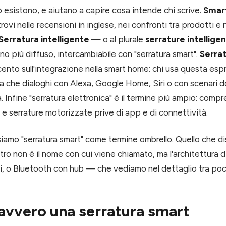
 esistono, e aiutano a capire cosa intende chi scrive.
Smart
trovi nelle recensioni in inglese, nei confronti tra prodotti e
Serratura intelligente
— o al plurale
serrature intelligen
iano più diffuso, intercambiabile con "serratura smart".
Serra
ento sull'integrazione nella smart home: chi usa questa espr
ra che dialoghi con Alexa, Google Home, Siri o con scenari d
a. Infine "serratura elettronica" è il termine più ampio: com
e e serrature motorizzate prive di app e di connettività.
siamo "serratura smart" come termine ombrello. Quello che d
ltro non è il nome con cui viene chiamato, ma l'architettura
, o Bluetooth con hub — che vediamo nel dettaglio tra poc
avvero una serratura smart