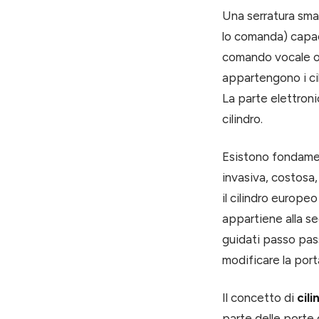
Una serratura smar
lo comanda) capac
comando vocale o 
appartengono i cil
La parte elettroni
cilindro.
Esistono fondamen
invasiva, costosa,
il cilindro europeo
appartiene alla sec
guidati passo pass
modificare la port
Il concetto di
cil
parte delle porte 