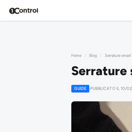
Home
/
Blog
/
Serrature smart
Serrature
GUIDE
PUBBLICATO IL 10/0