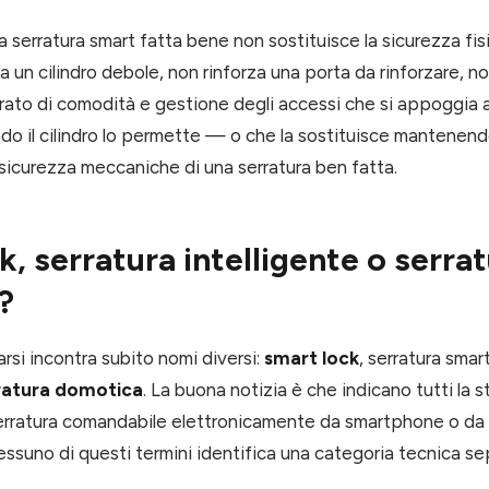
serratura smart fatta bene non sostituisce la sicurezza fisic
a un cilindro debole, non rinforza una porta da rinforzare, n
trato di comodità e gestione degli accessi che si appoggia a
o il cilindro lo permette — o che la sostituisce mantenend
 sicurezza meccaniche di una serratura ben fatta.
k, serratura intelligente o serra
?
arsi incontra subito nomi diversi:
smart lock
, serratura smar
ratura domotica
. La buona notizia è che indicano tutti la s
rratura comandabile elettronicamente da smartphone o da al
ssuno di questi termini identifica una categoria tecnica se