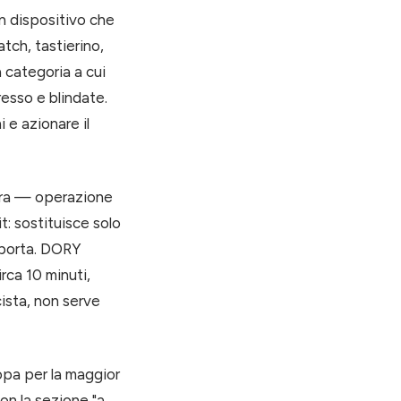
un dispositivo che
tch, tastierino,
 categoria a cui
resso e blindate.
 e azionare il
tura — operazione
t: sostituisce solo
a porta. DORY
irca 10 minuti,
ista, non serve
opa per la maggior
on la sezione "a