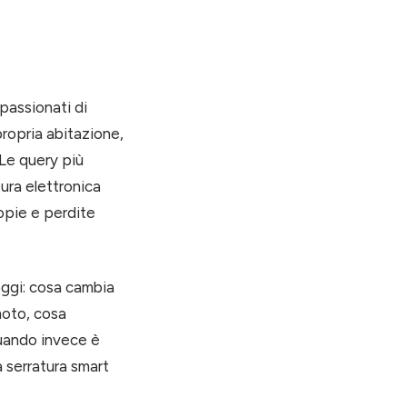
passionati di
propria abitazione,
 Le query più
tura elettronica
copie e perdite
 oggi: cosa cambia
moto, cosa
quando invece è
la serratura smart